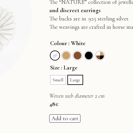
The “NATURE” collection of jeweller
and discreet earrings
.
The backs are in .925 sterling silver.
The weavings are crafted in horse ma
Colour
: White
Size
: Large
Small
Large
Woven web diameter 2 cm
48
€
Add to cart