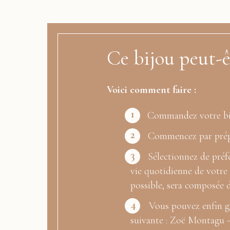
Ce bijou peut-ê
Voici comment faire :
1
Commandez votre bijo
2
Commencez par prépar
3
Sélectionnez de préfé
vie quotidienne de votre 
possible, sera composée d'
4
Vous pouvez enfin gli
suivante : Zoë Montagu 