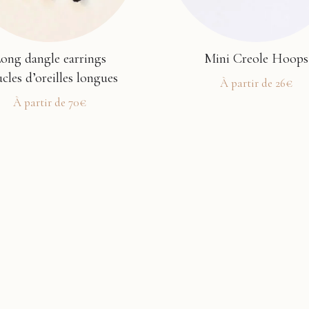
ong dangle earrings
Mini Creole Hoops
cles d’oreilles longues
À partir de
26
€
À partir de
70
€
This
product
t
has
multiple
e
variants.
.
The
options
s
may
be
chosen
on